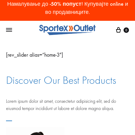
-50% попуст
Намалување до
! Купувајте online и
во продавниците.
Cart
0
[rev_slider alias=”home-3″]
Discover Our Best Products
Lorem ipsum dolor sit amet, consectetur adipisicing elit, sed do
eiusmod tempor incididunt ut labore et dolore magna aliqua.