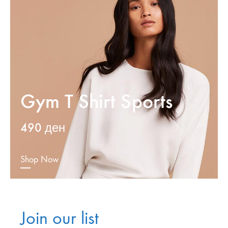
Gym T Shirt Sports
490
ден
Shop Now
Join our list