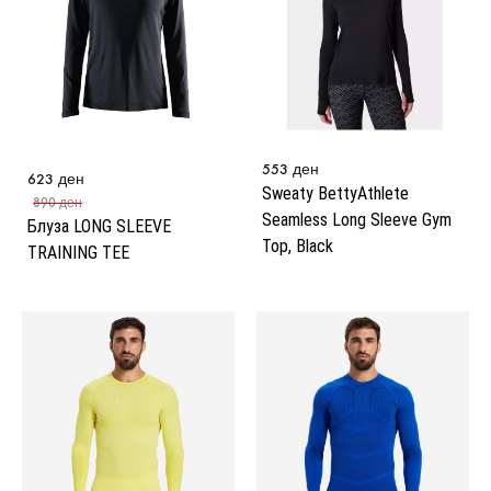
553
ден
623
ден
Sweaty BettyAthlete
890
ден
Seamless Long Sleeve Gym
Блуза LONG SLEEVE
Top, Black
TRAINING TEE