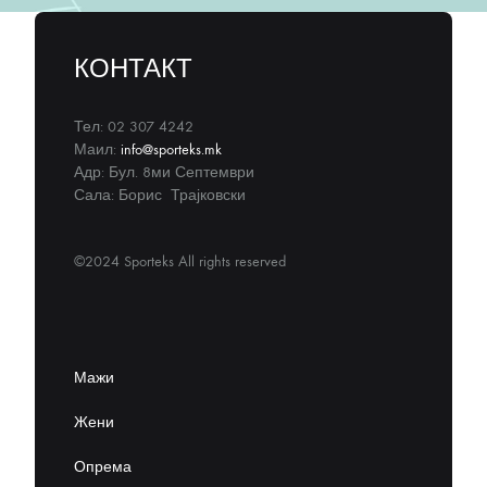
КОНТАКТ
Тел: 02 307 4242
Маил:
info@sporteks.mk
Адр: Бул. 8ми Септември
Сала: Борис Трајковски
©2024 Sporteks All rights reserved
Мажи
Жени
Опрема