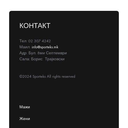
КОНТАКТ
Тел: 02 307 4242
Маил:
info@sporteks.mk
Адр: Бул. 8ми Септември
Сала: Борис Трајковски
©2024 Sporteks All rights reserved
Мажи
Жени