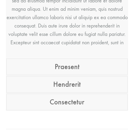
sed do eiusmod tempor incididunt ut labore et dolore
magna aliqua. Ut enim ad minim veniam, quis nostrud
exercitation ullamco laboris nisi ut aliquip ex ea commodo
consequat. Duis aute irure dolor in reprehenderit in
voluptate velit esse cillum dolore eu fugiat nulla pariatur.
Excepteur sint occaecat cupidatat non proident, sunt in
Praesent
Hendrerit
Consectetur