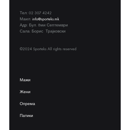
Тел: 02 307 4242
Маил:
info@sporteks.mk
Адр: Бул. 8ми Септември
Сала: Борис Трајковски
©2024 Sporteks All rights reserved
Мажи
Жени
Опрема
Патики