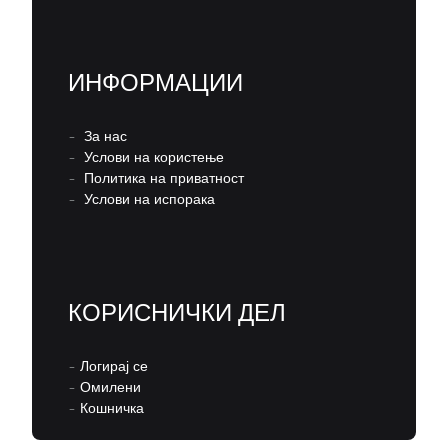
ИНФОРМАЦИИ
–
За нас
–
Услови на користење
–
Политика на приватност
–
Услови на испорака
КОРИСНИЧКИ ДЕЛ
–
Логирај се
–
Омилени
–
Кошничка