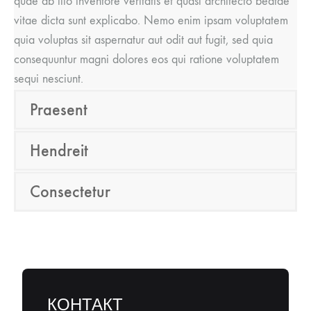
quae ab illo inventore veritatis et quasi architecto beatae
vitae dicta sunt explicabo. Nemo enim ipsam voluptatem
quia voluptas sit aspernatur aut odit aut fugit, sed quia
consequuntur magni dolores eos qui ratione voluptatem
sequi nesciunt.
Praesent
Hendreit
Consectetur
КОНТАКТ