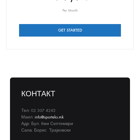
Per Month
GET STARTED
КОНТАКТ
Тел: 02 307 4242
Маил:
info@sporteks.mk
Адр: Бул. 8ми Септември
Сала: Борис Трајковски