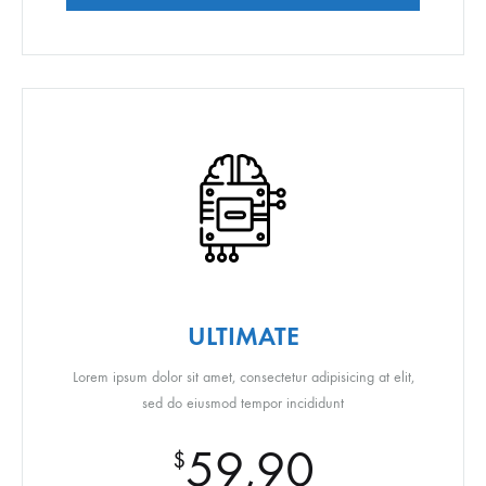
ULTIMATE
Lorem ipsum dolor sit amet, consectetur adipisicing at elit,
sed do eiusmod tempor incididunt
59,90
$