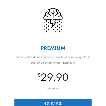
PREMIUM
Lorem ipsum dolor sit amet, consectetur adipisicing at elit,
sed do eiusmod tempor incididunt
29,90
$
Per Month
GET STARTED