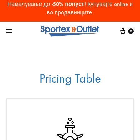
-50% попуст
Намалување до
! Купувајте online и
во продавниците.
Cart
0
Pricing Table