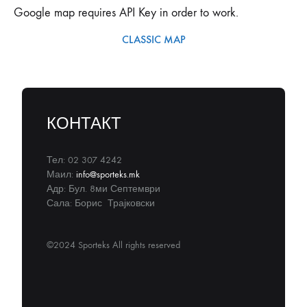
Google map requires API Key in order to work.
CLASSIC MAP
КОНТАКТ
Тел: 02 307 4242
Маил:
info@sporteks.mk
Адр: Бул. 8ми Септември
Сала: Борис Трајковски
©2024 Sporteks All rights reserved