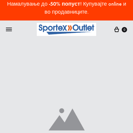
-50% попуст
Намалување до
! Купувајте online и
во продавниците.
Cart
0