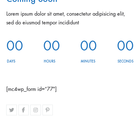
Lorem ipsum dolor sit amet, consectetur adipisicing elit,
sed do eiusmod tempor incididunt
0
0
0
0
0
0
0
0
DAYS
HOURS
MINUTES
SECONDS
[mc4wp_form id=”77″]