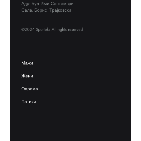
Адр: Бул. 8ми Септември
Сала: Борис Трајковски
©2024 Sporteks All rights reserved
Мажи
Жени
Опрема
Патики