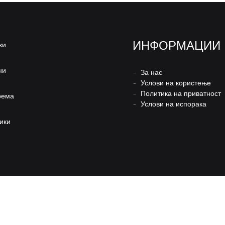
Чизми
ИНФОРМАЦИИ
жи
ни
–
За нас
–
Услови на користење
–
Политика на приватност
рема
–
Услови на испорака
ики