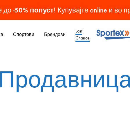
-50% попуст
е до
! Купувајте online и во 
Last
ма
Спортови
Брендови
Chance
Sporteks
Спортска
Опрема
МАШКИ ОБУВКИ
ЖЕНСКИ ОБУВКИ
ДЕТСКИ ОБУВКИ
ОБУВКИ
Продавниц
Патики
Патики
Патики
Кондури
Чизми
Чизми
Копачки
Папучи
Патики