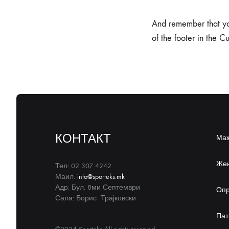
And remember that you
of the footer in the C
КОНТАКТ
Ма
Же
Тел: 02 307 4242
Маил:
info@sporteks.mk
Адр: Бул. 8ми Септември
Оп
Сала: Борис Трајковски
Пат