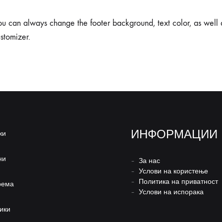
 can always change the footer background, text color, as well a
ustomizer.
ИНФОРМАЦИИ
жи
ни
–
За нас
–
Услови на користење
–
Политика на приватност
рема
–
Услови на испорака
ики