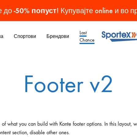
-50% попуст
е до
! Купувајте online и во 
Last
ма
Спортови
Брендови
Chance
Sporteks
Спортска
Опрема
МАШКИ ОБУВКИ
ЖЕНСКИ ОБУВКИ
ДЕТСКИ ОБУВКИ
ОБУВКИ
Footer v2
Патики
Патики
Патики
Кондури
Чизми
Чизми
Копачки
Папучи
 of what you can build with Konte footer options. In this layout,
Патики
ntent section, disable other ones.