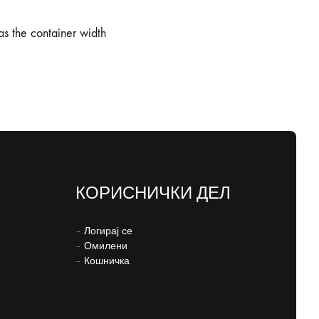
s the container width
КОРИСНИЧКИ ДЕЛ
–
Логирај се
–
Омилени
–
Кошничка