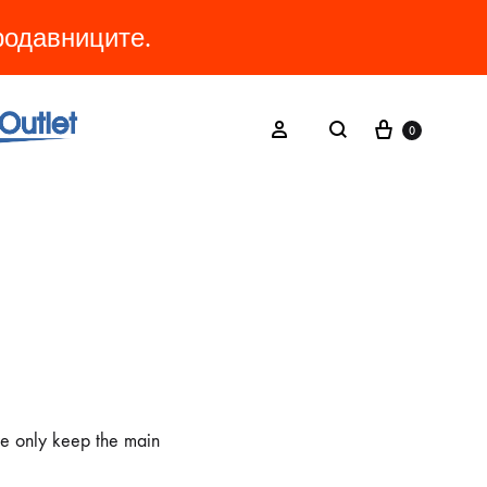
продавниците.
Cart
Search
Sign in
0
 we only keep the main