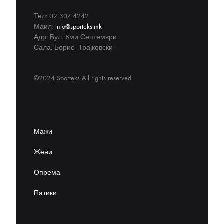
Тел: 02 307 4242
Маил:
info@sporteks.mk
Адр: Бул. 8ми Септември
Сала: Борис Трајковски
©2024 Sporteks All rights reserved
Мажи
Жени
Опрема
Патики