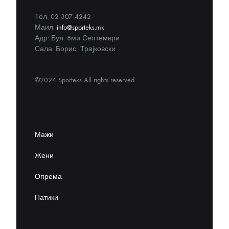
Тел: 02 307 4242
Маил:
info@sporteks.mk
Адр: Бул. 8ми Септември
Сала: Борис Трајковски
©2024 Sporteks All rights reserved
Мажи
Жени
Опрема
Патики