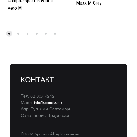
Compressport Postural
Mexx M-Gray
Aero M
КОНТАКТ
Тел: 02 307 4242
Маил:
info@sporteks.mk
Адр: Бул. 8ми Септември
Сала: Борис Трајковски
©2024 Sporteks All rights reserved