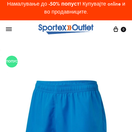
-50% попуст
Намалување до
! Купувајте online и
во продавниците.
Cart
0
ПОПУСТ