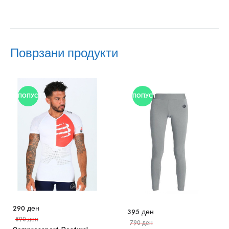
Поврзани продукти
ПОПУСТ
ПОПУСТ
290
ден
395
ден
890
ден
790
ден