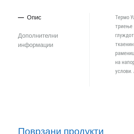
Опис
Термо У
триење 
Дополнителни
глуждот
ткаенин
информации
рамениц
на напо
услови.
Поврзани продукти