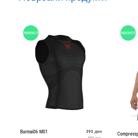
ПОПУСТ
ПОПУСТ
Burmai06 M01
392
ден
Compressp
490
ден