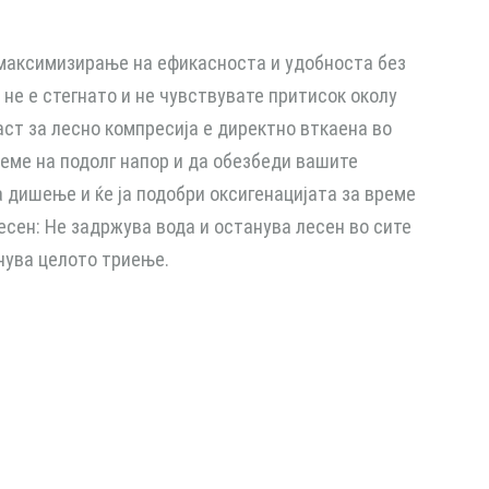
 максимизирање на ефикасноста и удобноста без
не е стегнато и не чувствувате притисок околу
ст за лесно компресија е директно вткаена во
еме на подолг напор и да обезбеди вашите
 дишење и ќе ја подобри оксигенацијата за време
есен: Не задржува вода и останува лесен во сите
гнува целото триење.