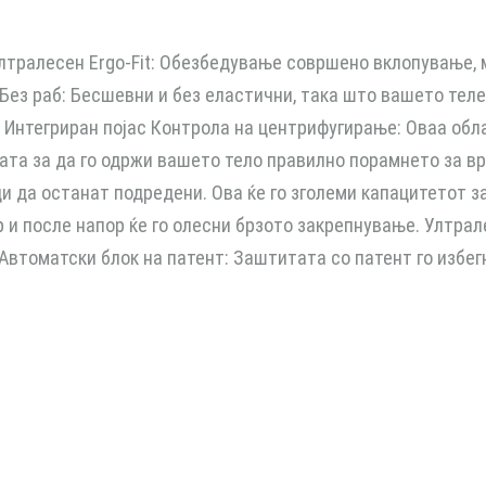
лтралесен Ergo-Fit: Обезбедување совршено вклопување,
Без раб: Бесшевни и без еластични, така што вашето теле 
 Интегриран појас Контрола на центрифугирање: Оваа обла
ата за да го одржи вашето тело правилно порамнето за вр
и да останат подредени. Ова ќе го зголеми капацитетот за
р и после напор ќе го олесни брзото закрепнување. Ултрал
 Автоматски блок на патент: Заштитата со патент го избе