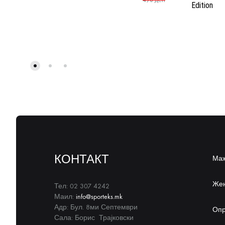
Edition
КОНТАКТ
Ма
Же
Тел: 02 307 4242
Маил:
info@sporteks.mk
Адр: Бул. 8ми Септември
Оп
Сала: Борис Трајковски