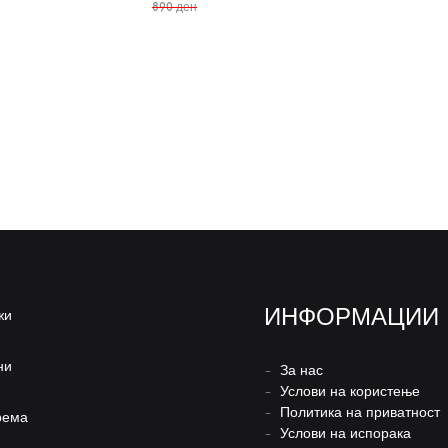
890
ден
ИНФОРМАЦИИ
жи
ни
–
За нас
–
Услови на користење
–
Политика на приватност
рема
–
Услови на испорака