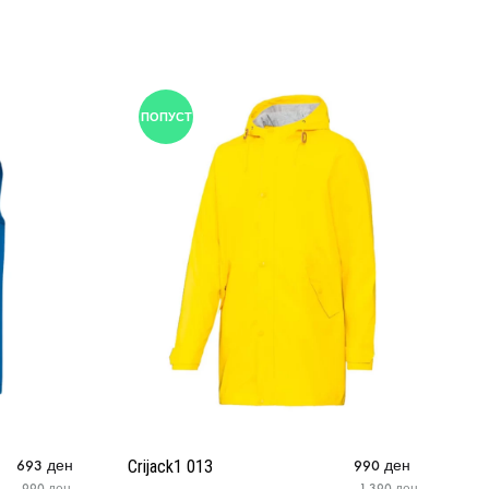
ПОПУСТ
693
ден
Crijack1 013
990
ден
Cr
990
ден
1.390
ден