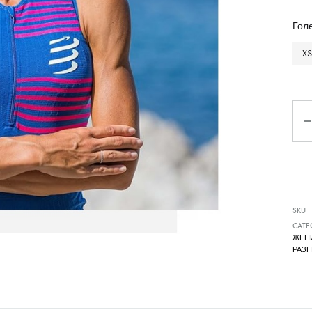
Чизми
Гол
XS
Ко
SKU
CATE
ЖЕН
РАЗ