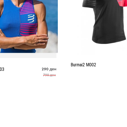
Burmai2 M002
W03
290
ден
790
ден