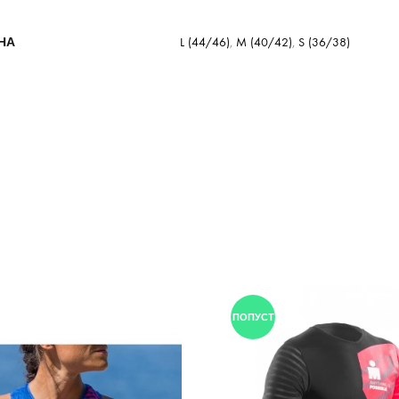
НА
L (44/46)
,
M (40/42)
,
S (36/38)
ПОПУСТ