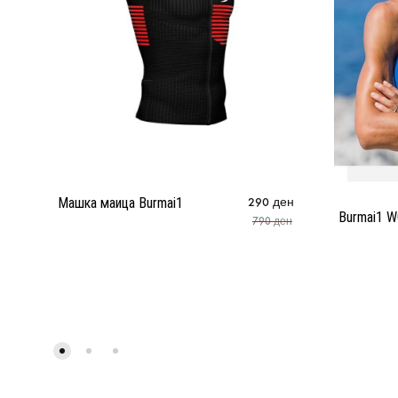
Машка маица Burmai1
290
ден
Burmai1 
790
ден