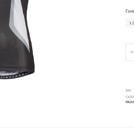
Чизми
Гол
L 
Ко
SKU
CATE
РАЗ