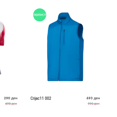
ПОПУСТ
290
ден
Crijac11 002
693
ден
Cr
690
ден
990
ден