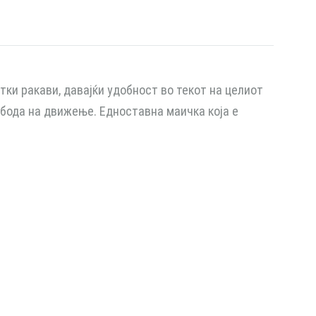
тки ракави, давајќи удобност во текот на целиот
обода на движење. Едноставна маичка која е