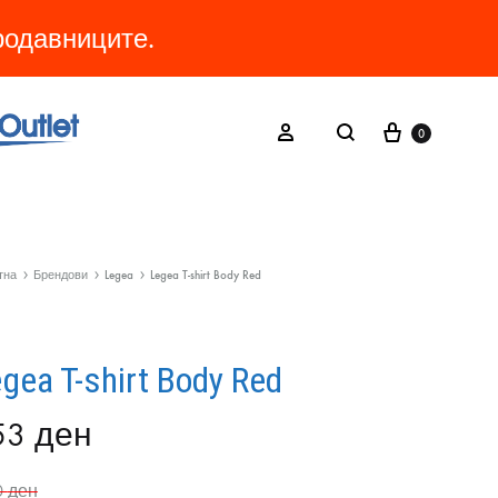
продавниците.
Cart
Search
Sign in
0
тна
Брендови
Legea
Legea T-shirt Body Red
gea T-shirt Body Red
53
ден
0
ден