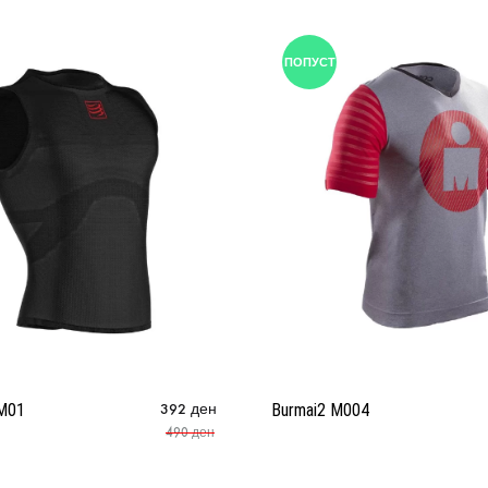
ПОПУСТ
 M01
392
ден
Burmai2 M004
490
ден