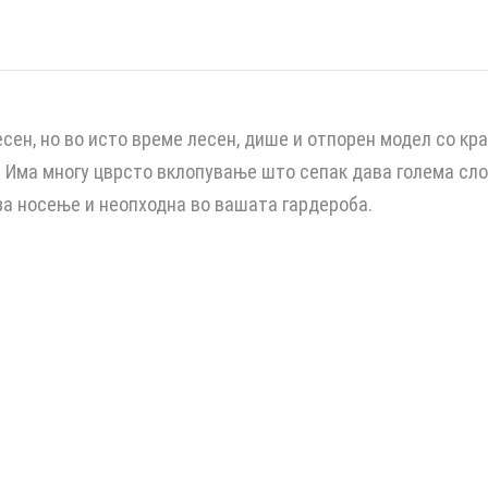
есен, но во исто време лесен, дише и отпорен модел со кра
. Има многу цврсто вклопување што сепак дава голема сл
за носење и неопходна во вашата гардероба.