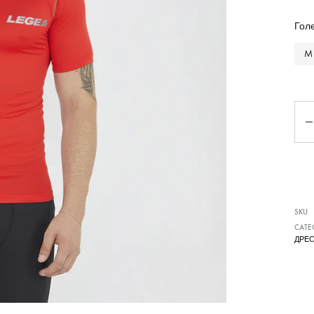
Чизми
Гол
M
Ко
SKU
CATE
ДРЕ