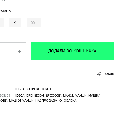
емина
XL
XXL
личина
ДОДАДИ ВО КОШНИЧКА
SHARE
LEGEA T-SHIRT BODY RED
GORIES
LEGEA
,
БРЕНДОВИ
,
ДРЕСОВИ
,
МАЖИ
,
МАИЦИ
,
МАШКИ
СОВИ
,
МАШКИ МАИЦИ
,
НАЈПРОДАВАНО
,
ОБЛЕКА