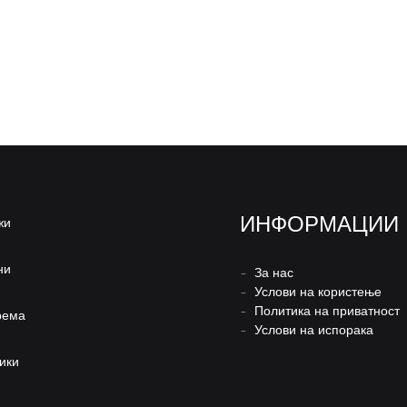
ИНФОРМАЦИИ
жи
ни
–
За нас
–
Услови на користење
–
Политика на приватност
рема
–
Услови на испорака
ики