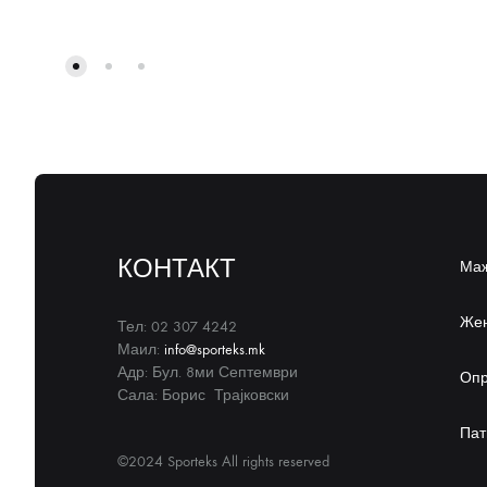
КОНТАКТ
Ма
Же
Тел: 02 307 4242
Маил:
info@sporteks.mk
Адр: Бул. 8ми Септември
Оп
Сала: Борис Трајковски
Пат
©2024 Sporteks All rights reserved