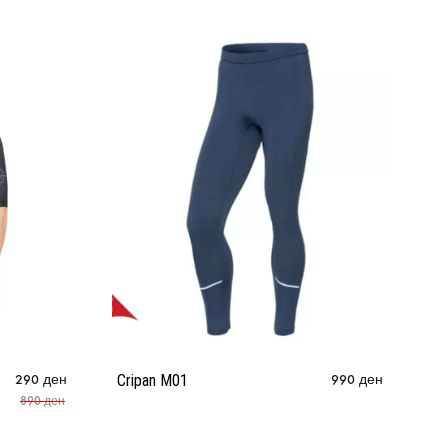
290
ден
Cripan M01
990
ден
890
ден
Co
Sh