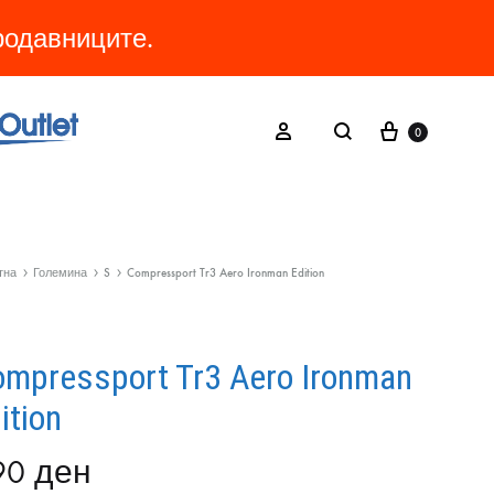
продавниците.
Cart
Search
Sign in
0
тна
Големина
S
Compressport Tr3 Aero Ironman Edition
mpressport Tr3 Aero Ironman
ition
90
ден