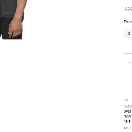
Чизми
89
Гол
S
Ко
SKU
CATE
БРЕ
ПЛА
ФИТ
TAGS