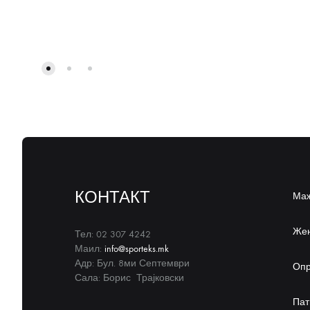
КОНТАКТ
Ма
Же
Тел: 02 307 4242
Маил:
info@sporteks.mk
Адр: Бул. 8ми Септември
Оп
Сала: Борис Трајковски
Пат