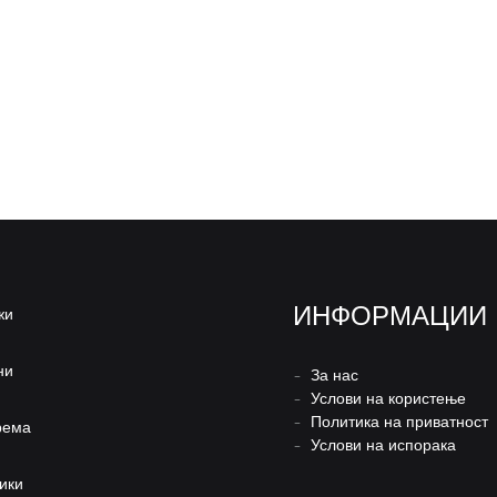
ИНФОРМАЦИИ
жи
ни
–
За нас
–
Услови на користење
–
Политика на приватност
рема
–
Услови на испорака
ики