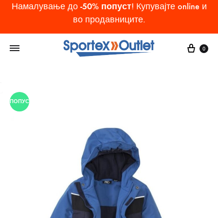
-50% попуст
Намалување до
! Купувајте online и
во продавниците.
Cart
0
ПОПУСТ