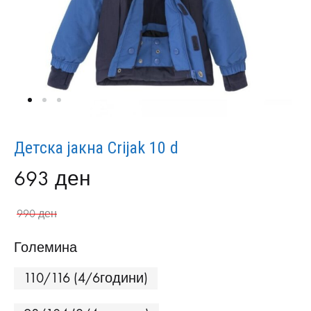
Детска јакна Crijak 10 d
693
ден
990
ден
Големина
110/116 (4/6години)