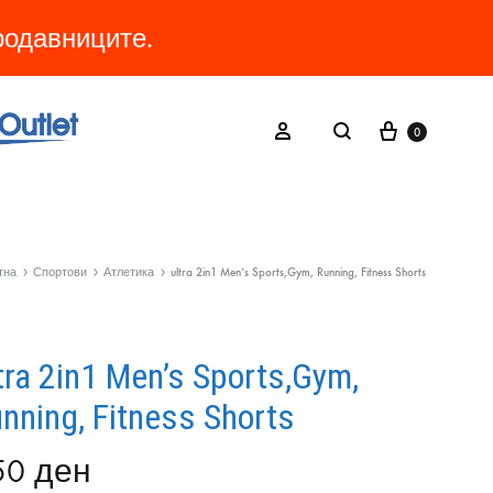
продавниците.
Cart
Search
Sign in
0
тна
Спортови
Атлетика
ultra 2in1 Men’s Sports,Gym, Running, Fitness Shorts
tra 2in1 Men’s Sports,Gym,
nning, Fitness Shorts
50
ден