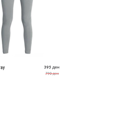
ray
395
ден
790
ден