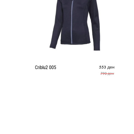
Criblu2 005
553
ден
790
ден
Bu