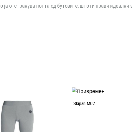
о ја отстранува потта од бутовите, што ги прави идеални
Skipan M02