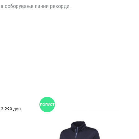
 за соборување лични рекорди.
ПОПУСТ
2.290
ден