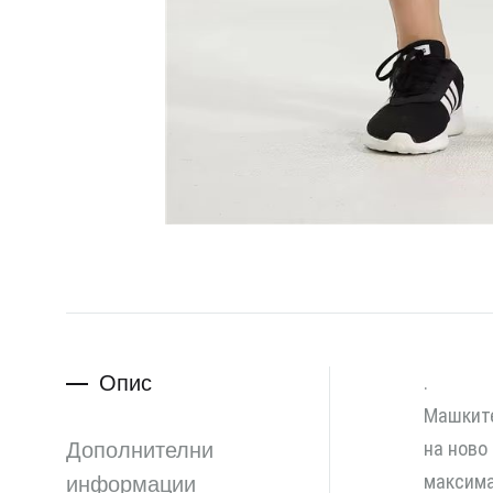
Опис
.
Машките
Дополнителни
на ново
максима
информации