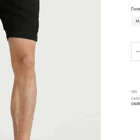
Чизми
Гол
M
Ко
SKU
CATE
ОБЛ