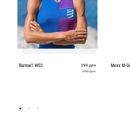
Burmai1 W03
290
ден
Mexx M-G
790
ден