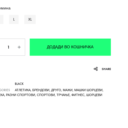
емина
L
XL
личина
ДОДАДИ ВО КОШНИЧКА
SHARE
BLACK
GORIES
АТЛЕТИКА
,
БРЕНДОВИ
,
ДРУГО
,
МАЖИ
,
МАШКИ ШОРЦЕВИ
,
ЕКА
,
РАЗНИ СПОРТОВИ
,
СПОРТОВИ
,
ТРЧАЊЕ
,
ФИТНЕС
,
ШОРЦЕВИ