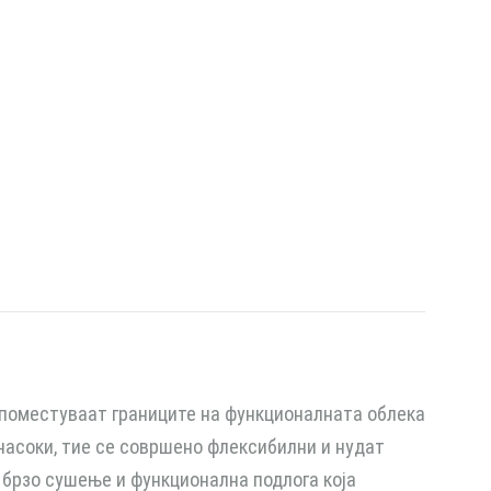
 поместуваат границите на функционалната облека
 насоки, тие се совршено флексибилни и нудат
 брзо сушење и функционална подлога која