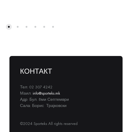
КОНТАКТ
Тел: 02 307 4242
Маил:
info@sporteks.mk
Адр: Бул. 8ми Септември
Сала: Борис Трајковски
©2024 Sporteks All rights reserved