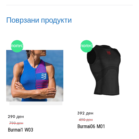
Поврзани продукти
ПОПУСТ
ПОПУСТ
392
ден
290
ден
490
ден
790
ден
Burmai06 M01
Burmai1 W03