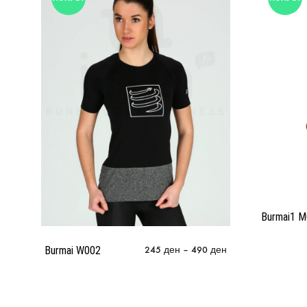
Burmai1 
Burmai W002
245
ден
–
490
ден