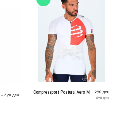
Compressport Postural Aero M
290
ден
–
690
ден
Cr
890
ден