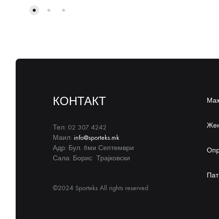
КОНТАКТ
Ма
Же
Тел: 02 307 4242
Маил:
info@sporteks.mk
Адр: Бул. 8ми Септември
Оп
Сала: Борис Трајковски
Пат
©2024 Sporteks All rights reserved