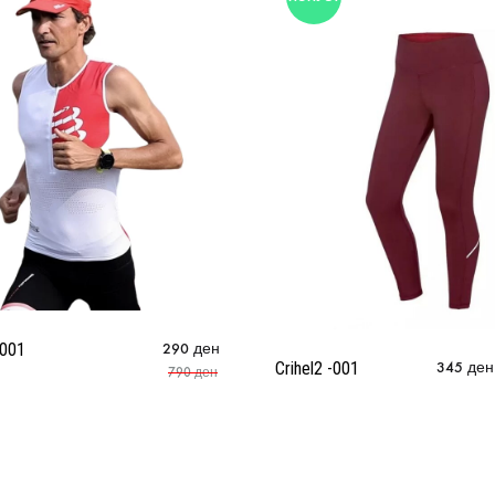
M001
290
ден
Crihel2 -001
345
ден
790
ден