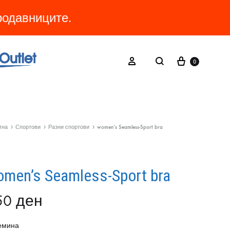
продавниците.
Cart
Search
Sign in
0
тна
Спортови
Разни спортови
women’s Seamless-Sport bra
men’s Seamless-Sport bra
50
ден
емина