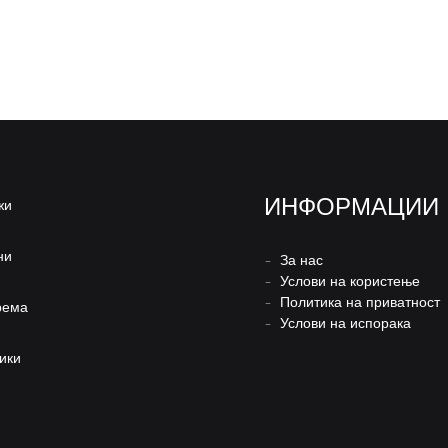
ИНФОРМАЦИИ
жи
ни
–
За нас
–
Услови на користење
–
Политика на приватност
рема
–
Услови на испорака
ики