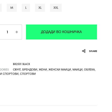
M
L
XL
XXL
личина
ДОДАДИ ВО КОШНИЧКА
SHARE
BR2501 BLACK
GORIES
CRIVIT
,
БРЕНДОВИ
,
ЖЕНИ
,
ЖЕНСКИ МАИЦИ
,
МАИЦИ
,
ОБЛЕКА
,
НИ СПОРТОВИ
,
СПОРТОВИ