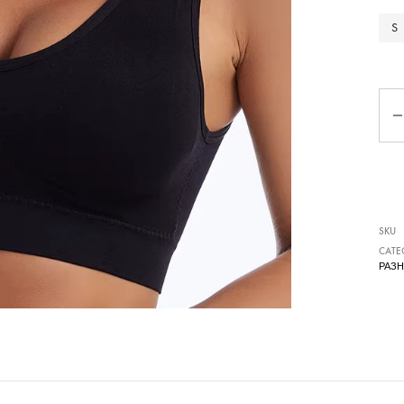
Чизми
S
Ко
SKU
CATE
РАЗ