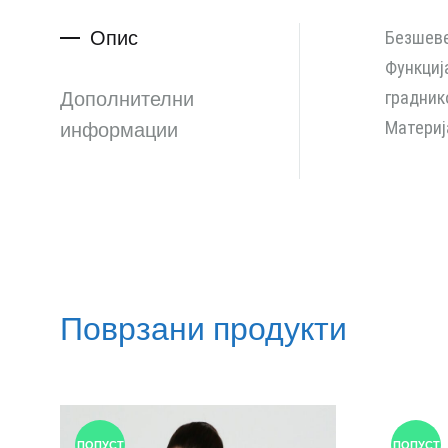
Опис
Безшеве
Функциј
Дополнителни
градник
Материј
информации
Поврзани продукти
ПОПУСТ
ПОПУСТ