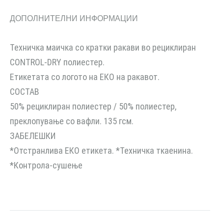
ДОПОЛНИТЕЛНИ ИНФОРМАЦИИ
Техничка маичка со кратки ракави во рециклиран
CONTROL-DRY полиестер.
Етикетата со логото на ЕКО на ракавот.
СОСТАВ
50% рециклиран полиестер / 50% полиестер,
преклопување со вафли. 135 гсм.
ЗАБЕЛЕШКИ
*Отстранлива ЕКО етикета. *Техничка ткаенина.
*Контрола-сушење