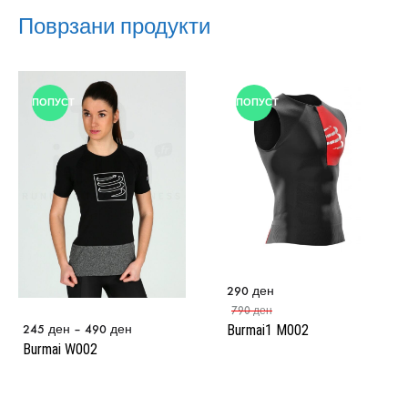
Поврзани продукти
ПОПУСТ
ПОПУСТ
290
ден
790
ден
245
ден
–
490
ден
Burmai1 M002
Burmai W002