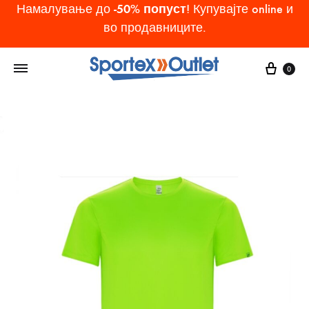
-50% попуст
Намалување до
! Купувајте online и
во продавниците.
Cart
0