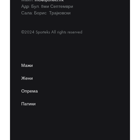
Адр: Бул. 8ми Септември
Сала: Борис Трајковски
©2024 Sporteks All rights reserved
Мажи
Жени
Опрема
Патики