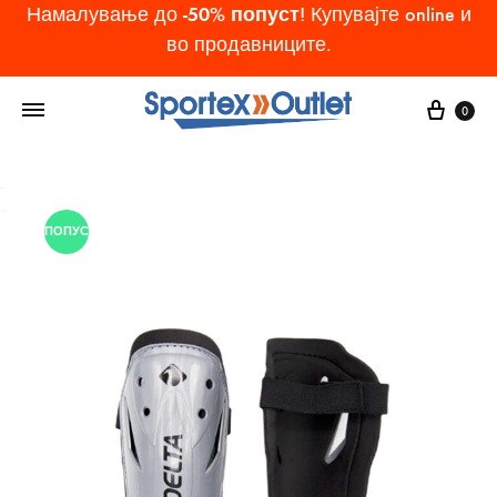
-50% попуст
Намалување до
! Купувајте online и
во продавниците.
Cart
0
ПОПУСТ