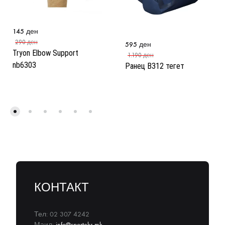
145
ден
290
ден
595
ден
Tryon Elbow Support
1.190
ден
nb6303
Ранец B312 тегет
КОНТАКТ
Тел: 02 307 4242
Маил:
info@sporteks.mk