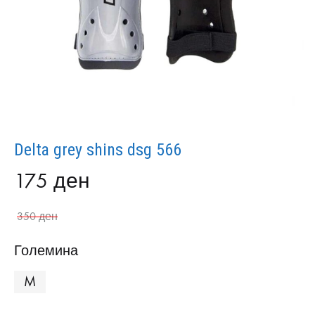
Delta grey shins dsg 566
175
ден
350
ден
Големина
M