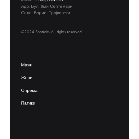
Адр: Бул. 8ми Септември
Сала: Борис Трајковски
©2024 Sporteks All rights reserved
Мажи
Жени
Опрема
Патики