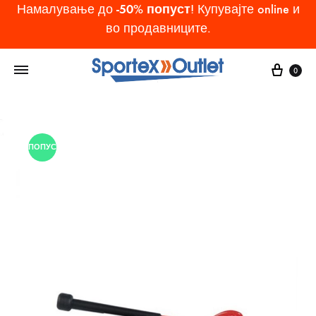
-50% попуст
Намалување до
! Купувајте online и
во продавниците.
Cart
0
ПОПУСТ