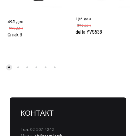
195
ден
495
ден
390
ден
990
ден
delta YVS538
Crirak 3
КОНТАКТ
Тел: 02 307 4242
Маил:
info@sporteks.mk