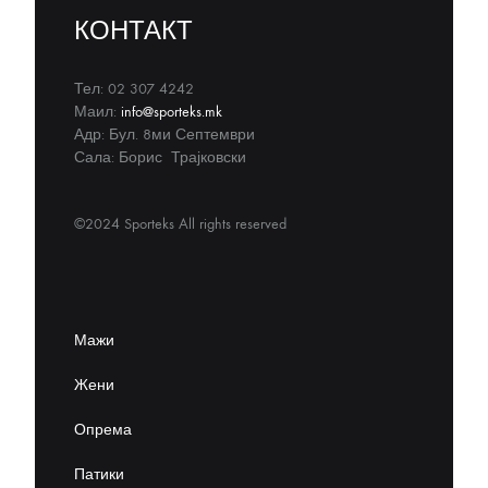
КОНТАКТ
Тел: 02 307 4242
Маил:
info@sporteks.mk
Адр: Бул. 8ми Септември
Сала: Борис Трајковски
©2024 Sporteks All rights reserved
Мажи
Жени
Опрема
Патики