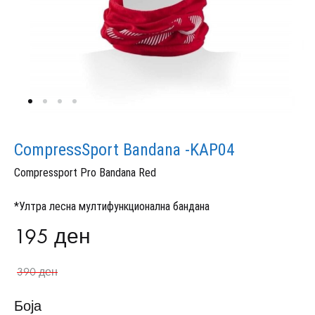
CompressSport Bandana -KAP04
Compressport Pro Bandana Red
*Ултра лесна мултифункционална бандана
195
ден
390
ден
Боја