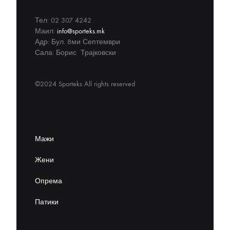
Тел: 02 307 4242
Маил:
info@sporteks.mk
Адр: Бул. 8ми Септември
Сала: Борис Трајковски
©2024 Sporteks All rights reserved
Мажи
Жени
Опрема
Патики