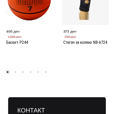
600
ден
375
ден
1.200
ден
750
ден
Баскет Р244
Стегач за колено NB-6724
КОНТАКТ