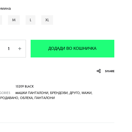
емина
M
L
XL
личина
ДОДАДИ ВО КОШНИЧКА
SHARE
15209 BLACK
GORIES
MAШКИ ПАНТАЛОНИ
,
БРЕНДОВИ
,
ДРУГО
,
МАЖИ
,
ПРОДАВАНО
,
ОБЛЕКА
,
ПАНТАЛОНИ