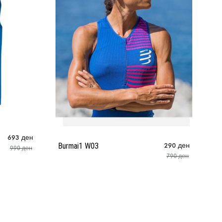
693
ден
Bu
Burmai1 W03
290
ден
990
ден
790
ден