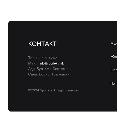
КОНТАКТ
Ма
Же
Тел: 02 307 4242
Маил:
info@sporteks.mk
Адр: Бул. 8ми Септември
Оп
Сала: Борис Трајковски
Пат
©2024 Sporteks All rights reserved