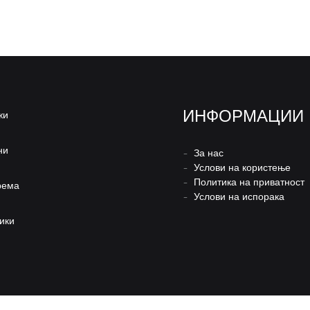
ИНФОРМАЦИИ
жи
ни
–
За нас
–
Услови на користење
–
Политика на приватност
рема
–
Услови на испорака
ики