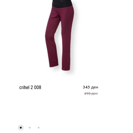
crihel 2 008
345
ден
690
ден