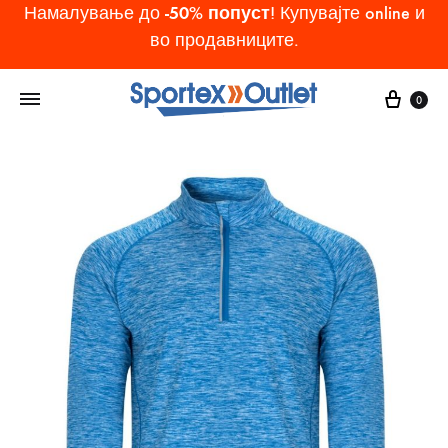
-50% попуст
Намалување до
! Купувајте online и
во продавниците.
Cart
0