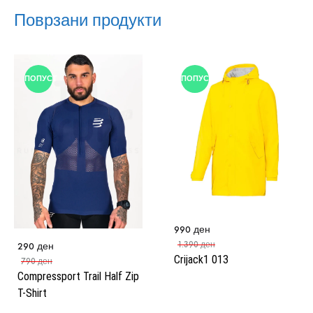
Поврзани продукти
ПОПУСТ
ПОПУСТ
990
ден
1.390
ден
290
ден
Crijack1 013
790
ден
Compressport Trail Half Zip
T-Shirt