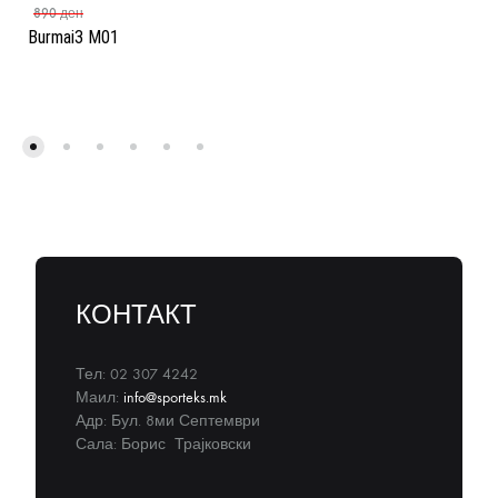
890
ден
Burmai3 M01
КОНТАКТ
Тел: 02 307 4242
Маил:
info@sporteks.mk
Адр: Бул. 8ми Септември
Сала: Борис Трајковски