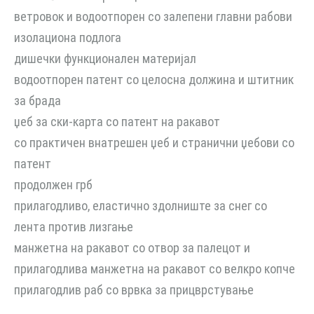
ветровок и водоотпорен со залепени главни рабови
изолациона подлога
дишечки функционален материјал
водоотпорен патент со целосна должина и штитник
за брада
џеб за ски-карта со патент на ракавот
со практичен внатрешен џеб и странични џебови со
патент
продолжен грб
прилагодливо, еластично здолниште за снег со
лента против лизгање
манжетна на ракавот со отвор за палецот и
прилагодлива манжетна на ракавот со велкро копче
прилагодлив раб со врвка за прицврстување