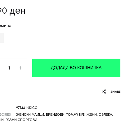
90
ден
емина
личина
ДОДАДИ ВО КОШНИЧКА
SHARE
97144 INDIGO
GORIES
ЖЕНСКИ МАИЦИ
,
БРЕНДОВИ
,
TOMMY LIFE
,
ЖЕНИ
,
ОБЛЕКА
,
ЦИ
,
РАЗНИ СПОРТОВИ