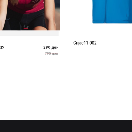
Crijac11 002
W02
290
ден
790
ден