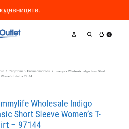
продавниците.
Cart
Search
Sign in
0
тна
Спортови
Разни спортови
Tommylife Wholesale Indigo Basic Short
 Women’s T-shirt – 97144
mmylife Wholesale Indigo
sic Short Sleeve Women’s T-
irt – 97144