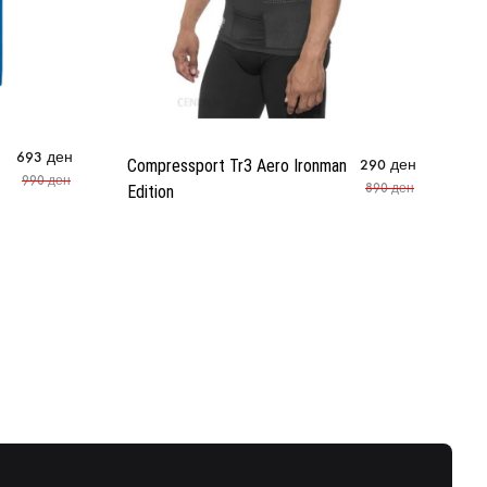
693
ден
Me
Compressport Tr3 Aero Ironman
290
ден
990
ден
890
ден
Edition