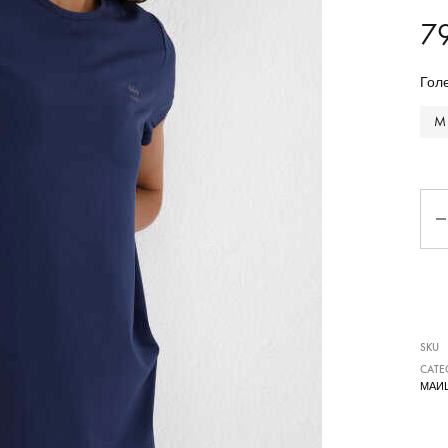
7
Чизми
Гол
M
Ко
SKU
CATE
МАИ