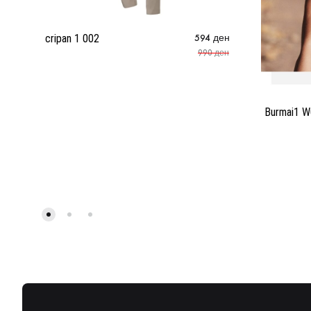
cripan 1 002
594
ден
990
ден
Burmai1 