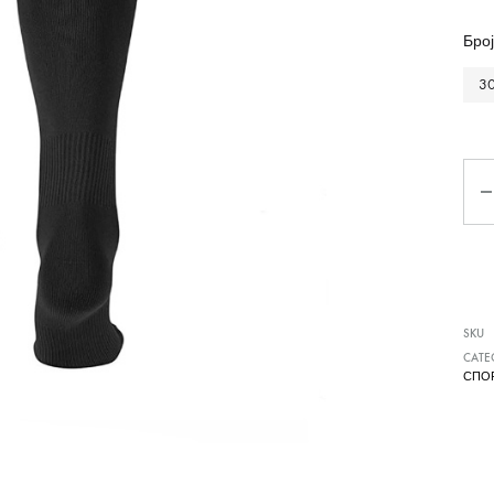
Чизми
Број
30
Ко
SKU
CATE
СПО