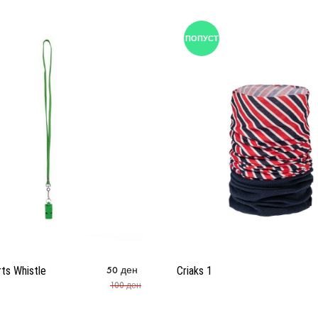
ПОПУСТ
ts Whistle
50
ден
Criaks 1
100
ден