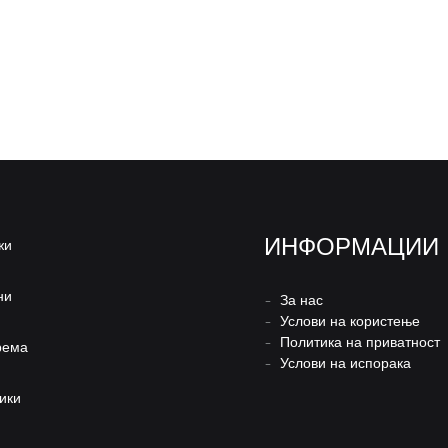
ИНФОРМАЦИИ
жи
ни
–
За нас
–
Услови на користење
–
Политика на приватност
рема
–
Услови на испорака
ики