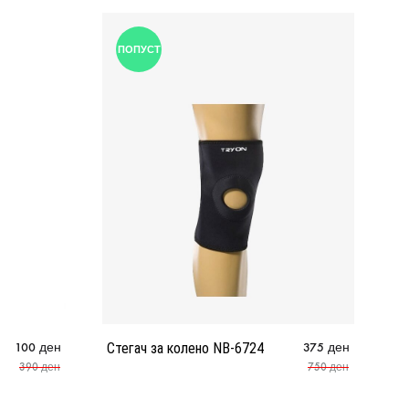
ПОПУСТ
100
ден
Стегач за колено NB-6724
375
ден
de
390
ден
750
ден