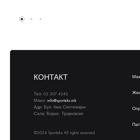
КОНТАКТ
Ма
Же
Тел: 02 307 4242
Маил:
info@sporteks.mk
Адр: Бул. 8ми Септември
Оп
Сала: Борис Трајковски
Пат
©2024 Sporteks All rights reserved