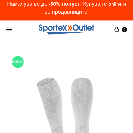
-50% попуст
Намалување до
! Купувајте online и
во продавниците.
Cart
0
ПОПУСТ