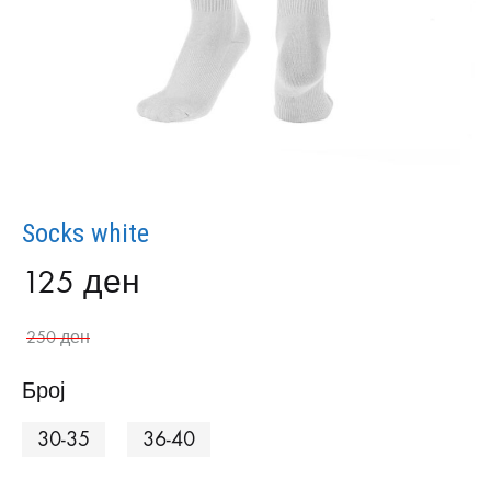
Socks white
125
ден
250
ден
Број
30-35
36-40