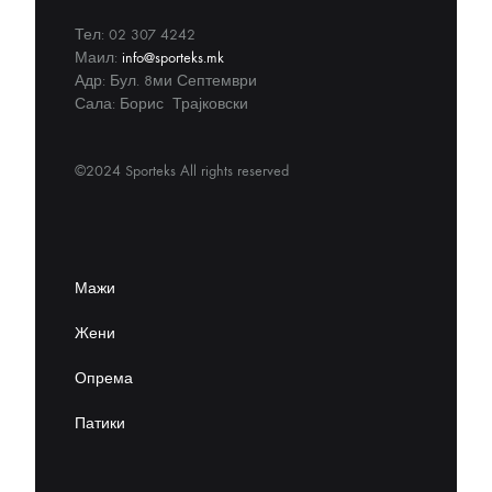
Тел: 02 307 4242
Маил:
info@sporteks.mk
Адр: Бул. 8ми Септември
Сала: Борис Трајковски
©2024 Sporteks All rights reserved
Мажи
Жени
Опрема
Патики