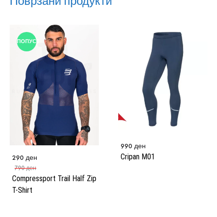
Поврзани продукти
ПОПУСТ
990
ден
Cripan M01
290
ден
790
ден
Compressport Trail Half Zip
T-Shirt