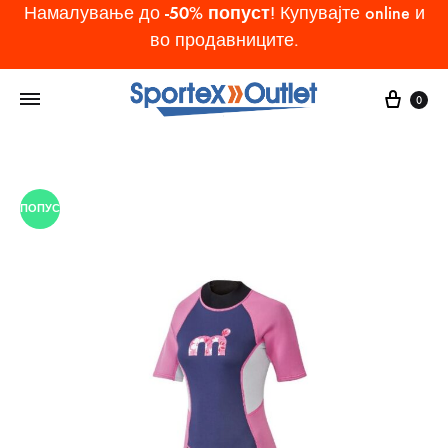
-50% попуст
Намалување до
! Купувајте online и
во продавниците.
Cart
0
ПОПУСТ