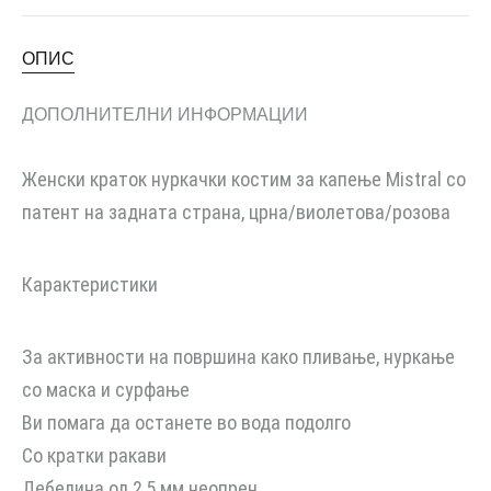
ОПИС
ДОПОЛНИТЕЛНИ ИНФОРМАЦИИ
Женски краток нуркачки костим за капење Mistral со
патент на задната страна, црна/виолетова/розова
Карактеристики
За активности на површина како пливање, нуркање
со маска и сурфање
Ви помага да останете во вода подолго
Со кратки ракави
Дебелина од 2,5 мм неопрен