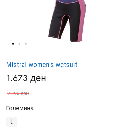
Mistral women’s wetsuit
1.673
ден
2.390
ден
Големина
L