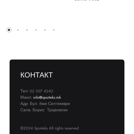
КОНТАКТ
Тел: 02 307 4242
Маил:
info@sporteks.mk
Адр: Бул. 8ми Септември
Сала: Борис Трајковски
©2024 Sporteks All rights reserved