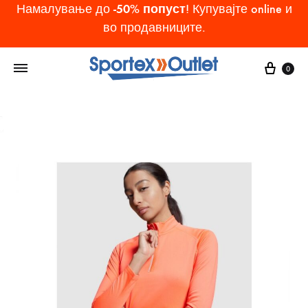
-50% попуст
Намалување до
! Купувајте online и
во продавниците.
Cart
0