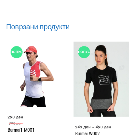
Поврзани продукти
ПОПУСТ
ПОПУСТ
290
ден
790
ден
245
ден
–
490
ден
Burmai1 M001
Burmai W002