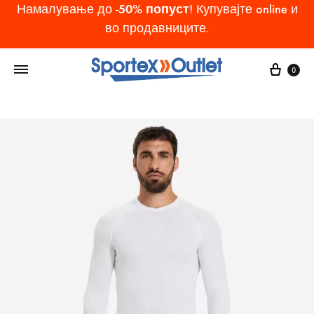
-50% попуст
Намалување до
! Купувајте online и
во продавниците.
Cart
0