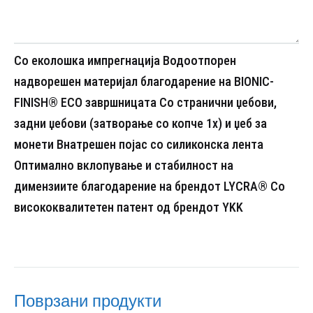
Со еколошка импрегнација
Водоотпорен
надворешен материјал благодарение на BIONIC-
FINISH® ECO завршницата
Со странични џебови,
задни џебови (затворање со копче 1x) и џеб за
монети
Внатрешен појас со силиконска лента
Оптимално вклопување и стабилност на
димензиите благодарение на брендот LYCRA®
Со
висококвалитетен патент од брендот YKK
Поврзани продукти