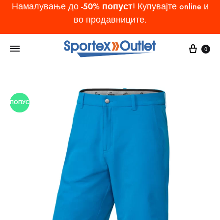
-50% попуст
Намалување до
! Купувајте online и
во продавниците.
Cart
0
ПОПУСТ