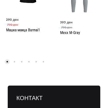
290
ден
395
ден
790
ден
790
ден
Машка маица Burmai1
Mexx M-Gray
КОНТАКТ