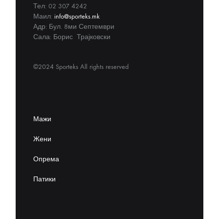
Тел: 02 307 4242
Маил:
info@sporteks.mk
Адр: Бул. 8ми Септември
Сала: Борис Трајковски
©2024 Sporteks All rights reserved
Мажи
Жени
Опрема
Патики