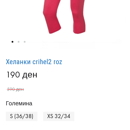
Хеланки crihel2 roz
190
ден
590
ден
Големина
S (36/38)
XS 32/34