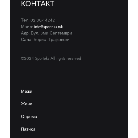
КОНТАКТ
Тел: 02 307 4242
Маил:
info@sporteks.mk
Адр: Бул. 8ми Септември
Сала: Борис Трајковски
©2024 Sporteks All rights reserved
Мажи
Жени
Опрема
Патики