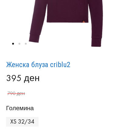
Женска блуза criblu2
395
ден
790
ден
Големина
XS 32/34