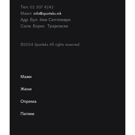
Тел: 02 307 4242
Маил:
info@sporteks.mk
Адр: Бул. 8ми Септември
Сала: Борис Трајковски
©2024 Sporteks All rights reserved
Мажи
Жени
Опрема
Патики