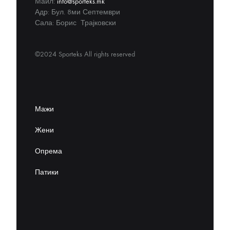
Маил:
info@sporteks.mk
Адр: Бул. 8ми Септември
Сала: Борис Трајковски
©2024 Sporteks All rights reserved
Мажи
Жени
Опрема
Патики