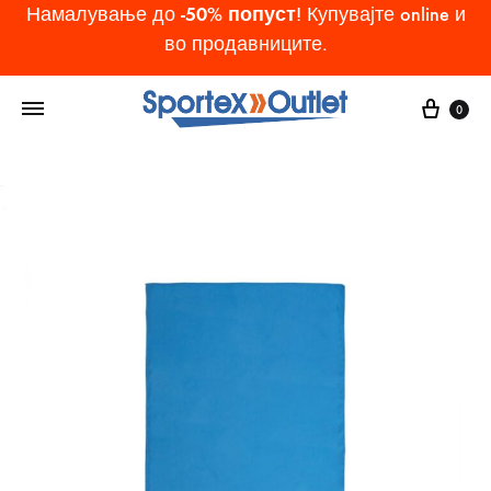
-50% попуст
Намалување до
! Купувајте online и
во продавниците.
Cart
0