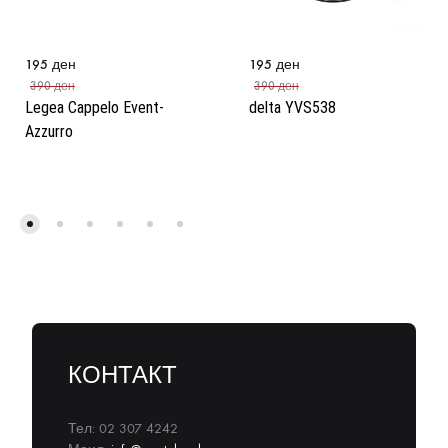
195
ден
195
ден
390
ден
390
ден
Legea Cappelo Event-
delta YVS538
Azzurro
КОНТАКТ
Тел: 02 307 4242