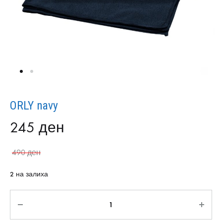
ORLY navy
245
ден
490
ден
2 на залиха
Количина