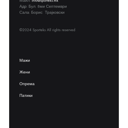
Маил:
info@sporteks.mk
Адр: Бул. 8ми Септември
Сала: Борис Трајковски
©2024 Sporteks All rights reserved
Мажи
Жени
Опрема
Патики