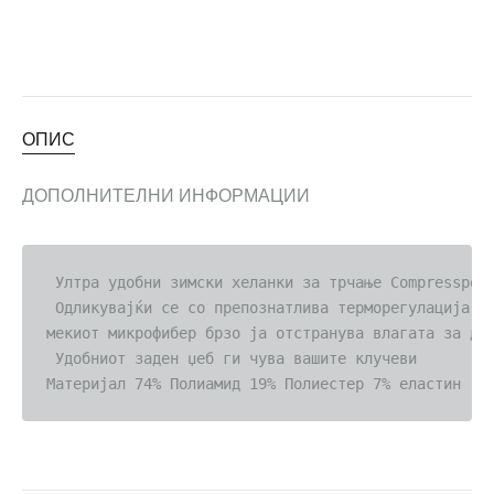
ОПИС
ДОПОЛНИТЕЛНИ ИНФОРМАЦИИ
 Ултра удобни зимски хеланки за трчање Compressport
 Одликувајќи се со препознатлива терморегулација и 
мекиот микрофибер брзо ја отстранува влагата за да 
 Удобниот заден џеб ги чува вашите клучеви  
