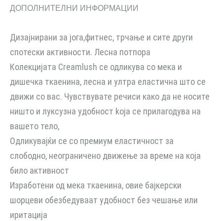
ДОПОЛНИТЕЛНИ ИНФОРМАЦИИ
Дизајнирани за јога,фитнес, трчање и сите други
спотески активности. Лесна потпора
Колекцијата Creamlush се одликува со мека и
дишечка ткаенина, лесна и ултра еластична што се
движи со вас. Чувствувате речиси како да не носите
ништо и луксузна удобност koja се прилагодува на
вашето тело,
Одликувајќи се со премиум еластичност за
слободно, неограничено движење за време на која
било активност
Изработени од мека ткаенина, овие бајкерски
шорцеви обезбедуваат удобност без чешање или
иритација