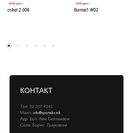
690
ден
790
ден
crihel 2 008
Burmai1 W02
КОНТАКТ
Тел: 02 307 4242
Маил:
info@sporteks.mk
Адр: Бул. 8ми Септември
Сала: Борис Трајковски