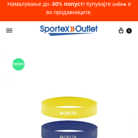
-50% попуст
Намалување до
! Купувајте online и
во продавниците.
Cart
0
ПОПУСТ