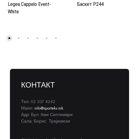
Legea Cappelo Event-
Баскет Р244
White
КОНТАКТ
Тел: 02 307 4242
Маил:
info@sporteks.mk
Адр: Бул. 8ми Септември
Сала: Борис Трајковски