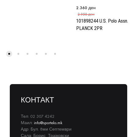
2.360
ден
2.950
ден
101898244 U.S. Polo Assn.
PLANCK 2PR
КОНТАКТ
Тел: 02 307 4242
Маил:
info@sporteks.mk
Адр: Бул. 8ми Септември
Сала: Борис Трајковски