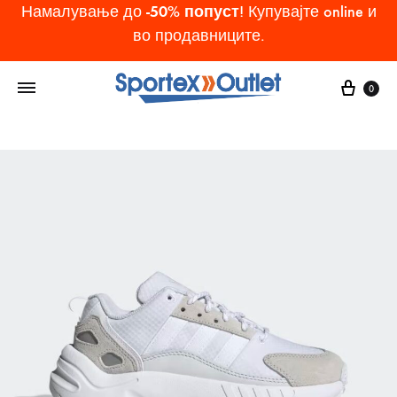
-50% попуст
Намалување до
! Купувајте online и
во продавниците.
Cart
0