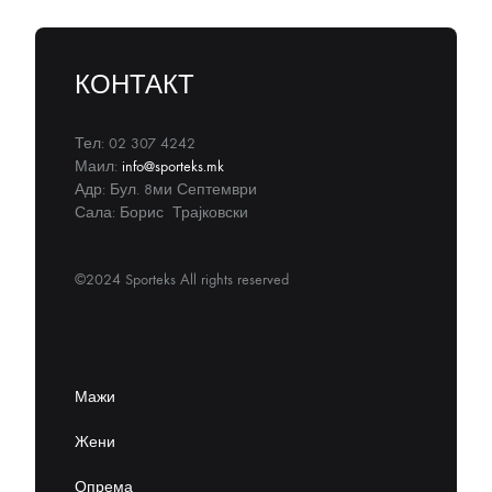
КОНТАКТ
Тел: 02 307 4242
Маил:
info@sporteks.mk
Адр: Бул. 8ми Септември
Сала: Борис Трајковски
©2024 Sporteks All rights reserved
Мажи
Жени
Опрема