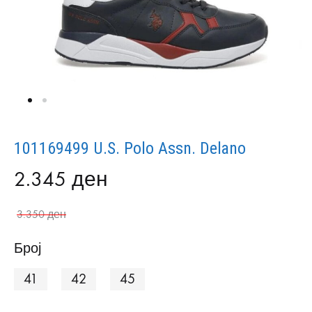
101169499 U.S. Polo Assn. Delano
2.345
ден
3.350
ден
Број
41
42
45