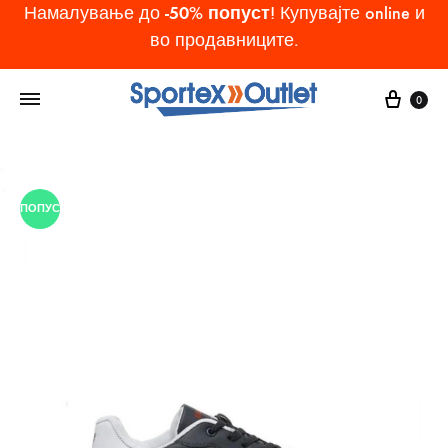
-50% попуст
Намалување до
! Купувајте online и
во продавниците.
Cart
0
ПОПУСТ