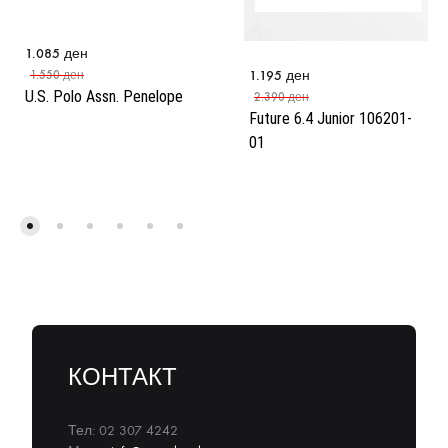
1.085
ден
1.195
ден
1.550
ден
U.S. Polo Assn. Penelope
2.390
ден
Future 6.4 Junior 106201-
01
КОНТАКТ
Тел: 02 307 4242