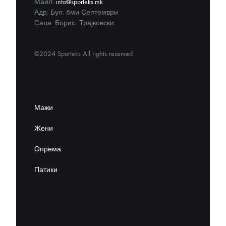
Маил:
info@sporteks.mk
Адр: Бул. 8ми Септември
Сала: Борис Трајковски
©2024 Sporteks All rights reserved
Мажи
Жени
Опрема
Патики