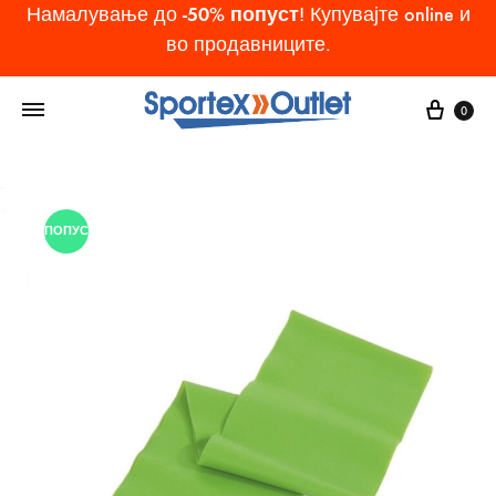
-50% попуст
Намалување до
! Купувајте online и
во продавниците.
Cart
0
ПОПУСТ