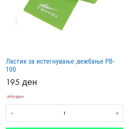
Ластик за истегнување ,вежбање PB-
100
195
ден
390
ден
Количина