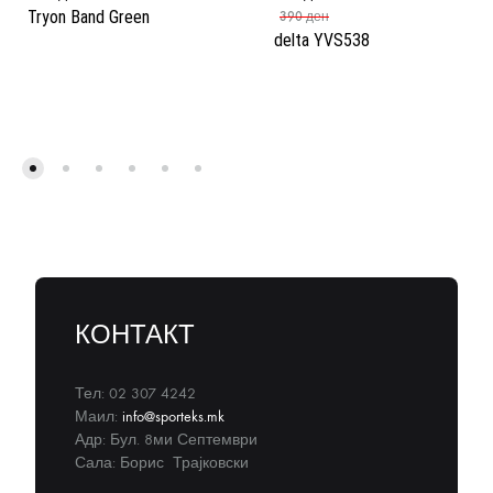
Tryon Band Green
390
ден
delta YVS538
КОНТАКТ
Тел: 02 307 4242
Маил:
info@sporteks.mk
Адр: Бул. 8ми Септември
Сала: Борис Трајковски