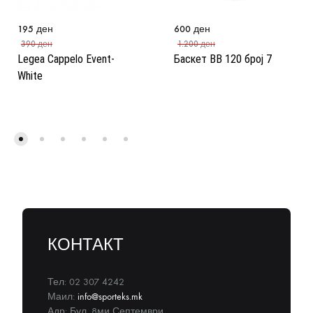
195
ден
600
ден
390
ден
1.200
ден
Legea Cappelo Event-
Баскет BB 120 број 7
White
КОНТАКТ
Тел: 02 307 4242
Маил:
info@sporteks.mk
Адр: Бул. 8ми Септември