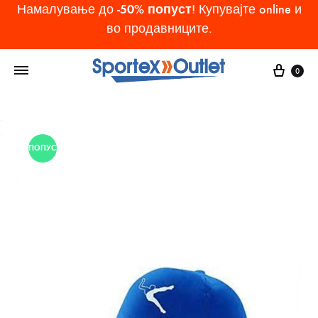
-50% попуст
Намалување до
! Купувајте online и
во продавниците.
Cart
0
ПОПУСТ