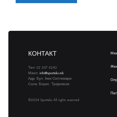
КОНТАКТ
Ма
Же
Тел: 02 307 4242
Маил:
info@sporteks.mk
Адр: Бул. 8ми Септември
Оп
Сала: Борис Трајковски
Пат
©2024 Sporteks All rights reserved