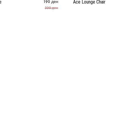
e
190
ден
Ace Lounge Chair
Чизми
330
ден