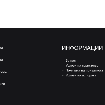
ИНФОРМАЦИИ
жи
ни
–
За нас
–
Услови на користење
–
Политика на приватност
рема
–
Услови на испорака
ики