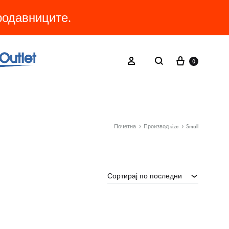
продавниците.
Cart
Search
Sign in
0
Почетна
Производ size
Small
Сортирај по последни