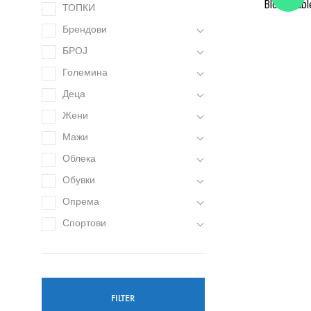
Block Tabl
ТОПКИ
Блуза
Бициклистички
Шорцеви
Јакни
Брендови
БРОЈ
Тренерки
Тренерки
Кондури
Комплет Тренерки
Големина
Дуксери
Дуксери
Чизми
Купаќи
Деца
Жени
Дресови
Дресови
Маици
Мажи
Маици
Шорцеви
Панталони
Облека
Обувки
Шорцеви
Шорцеви
Опрема
Спортови
FILTER