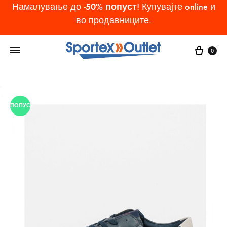
-50% попуст
Намалување до
! Купувајте online и
во продавниците.
Cart
0
ПОПУСТ