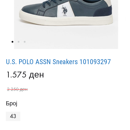
U.S. POLO ASSN Sneakers 101093297
1.575
ден
2.250
ден
Број
43