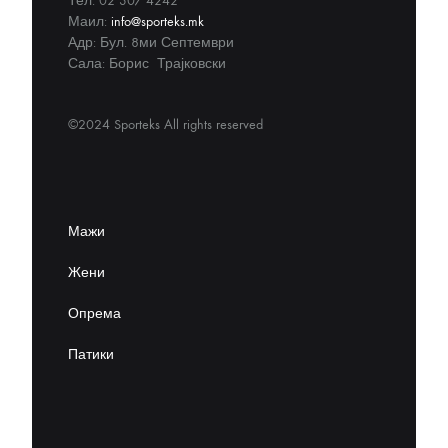
Тел: 02 307 4242
Маил:
info@sporteks.mk
Адр: Бул. 8ми Септември
Сала: Борис Трајковски
©2024 Sporteks All rights reserved
Мажи
Жени
Опрема
Патики