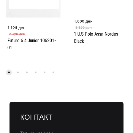
1.800
ден
1.195
ден
2.250
ден
1 U.S.Polo Assn Nordes
2.390
ден
Future 6.4 Junior 106201-
Black
01
КОНТАКТ